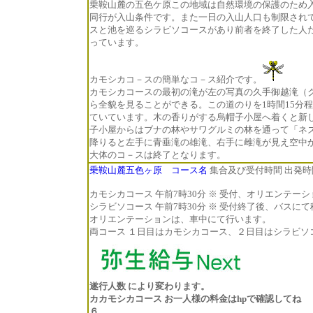
乗鞍山麓の五色ケ原この地域は自然環境の保護のため
同行が入山条件です。また一日の入山人口も制限され
スと池を巡るシラビソコースがあり前者を終了した人
っています。
カモシカコ－スの簡単なコ－ス紹介です。
カモシカコースの最初の滝が左の写真の久手御越滝（
ら全貌を見ることができる。この道のりを1時間15分
ていています。木の香りがする烏帽子小屋へ着くと新し
子小屋からはブナの林やサワグルミの林を通って「ネ
降りると左手に青垂滝の雄滝、右手に雌滝が見え空中
大体のコ－スは終了となります。
乗鞍山麓五色ヶ原 コース名
集合及び受付時間 出発時
カモシカコース 午前7時30分 ※ 受付、オリエンテ
シラビソコース 午前7時30分 ※ 受付終了後、バスに
オリエンテーションは、車中にて行います。
両コース １日目はカモシカコース、２日目はシラビソ
遂行人数 により変わります。
カカモシカコース お一人様の料金はhpで確認してね
６