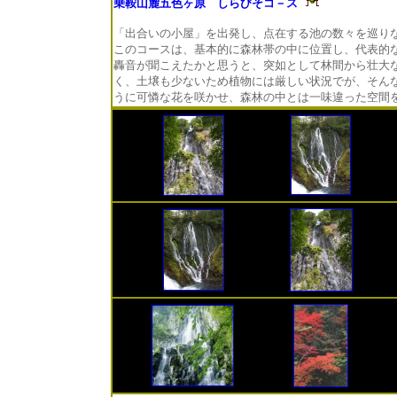
乗鞍山麓五色ヶ原 しらびそコ－ス
「出合いの小屋」を出発し、点在する池の数々を巡り
このコースは、基本的に森林帯の中に位置し、代表的
轟音が聞こえたかと思うと、突如として林間から壮大
く、土壌も少ないため植物には厳しい状況でが、そん
うに可憐な花を咲かせ、森林の中とは一味違った空間