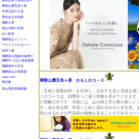
春高山祭り秋高山祭り
乗鞍山麓五色ヶ原
宇津江四十八滝
歴史ある文化財
飛騨の里
高山市桜の写真
古い町並
飛騨高山ベントへ
アウトドアスポーツ
自然と森
飛騨高山地酒や味噌や
飛騨牛/ろばた焼居酒屋
飛騨地方の方言
飛騨高山の知恵袋
what's new
乗鞍山麓五色ヶ原 かもしかコ－ス
掲示板
高山市駐車場情報
「五色ヶ原案内所」を出発し、点在する滝と渓流を巡
このコースは、四季折々に違う景観を見せてくれます
の雪解け水です、水面には、山の緑と空の青の美しい
す。池を巡る間、本流へと続く流れるせせらぎを見、
咲かせるわさび平湿原の植物を見ることができるコー