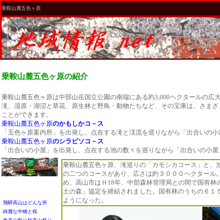
乗鞍山麓五色ヶ原
乗鞍山麓五色ヶ原の紹介
乗鞍山麓五色ヶ原
は中部山岳国立公園の南端にある約3,000ヘクタールの広
滝、湿原・湖沼と草花、原生林と野鳥・動物たちなど、その宝庫は、さまざ
ことができます。
乗鞍山麓五色ヶ原
のかもしかコ－ス
「五色ヶ原案内所」を出発し、点在する滝と渓流を巡りながら「出合いの小
乗鞍山麓五色ヶ原
のシラビソコ－ス
「出合いの小屋」を出発し、点在する池の数々を巡りながら「出合いの小屋
乗鞍山麓五色ヶ原、滝巡りの「カモシカコース」と、
の二つのコースがあり、広さは約３０００ヘクタール
め、高山市はＨ18年、中部森林管理局との間で国有林
土の森」協定を締結されました。国有林のうちの６１
ようになった。
飛騨高山はどんな所
綺麗な中橋と桜